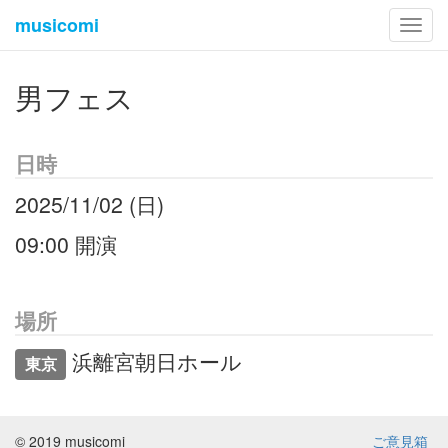
musicomi
Toggl
navig
男フェス
日時
2025/11/02 (日)
09:00 開演
場所
浜離宮朝日ホール
東京
© 2019 musicomi
ご意見箱